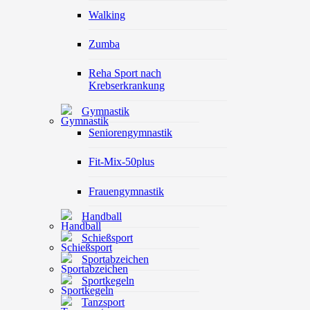
Walking
Zumba
Reha Sport nach
Krebserkrankung
Gymnastik
Seniorengymnastik
Fit-Mix-50plus
Frauengymnastik
Handball
Schießsport
Sportabzeichen
Sportkegeln
Tanzsport