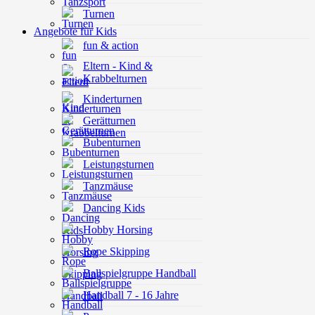
Turnen
Angebote für Kids
fun & action
Eltern - Kind &
Krabbelturnen
Kinderturnen
Gerätturnen
Bubenturnen
Leistungsturnen
Tanzmäuse
Dancing Kids
Hobby Horsing
Rope Skipping
Ballspielgruppe Handball
Handball 7 - 16 Jahre