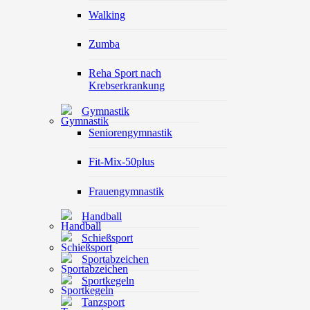
Walking
Zumba
Reha Sport nach
Krebserkrankung
Gymnastik
Seniorengymnastik
Fit-Mix-50plus
Frauengymnastik
Handball
Schießsport
Sportabzeichen
Sportkegeln
Tanzsport