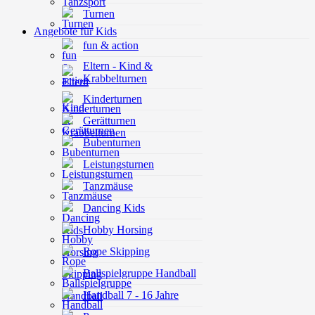
Turnen
Angebote für Kids
fun & action
Eltern - Kind &
Krabbelturnen
Kinderturnen
Gerätturnen
Bubenturnen
Leistungsturnen
Tanzmäuse
Dancing Kids
Hobby Horsing
Rope Skipping
Ballspielgruppe Handball
Handball 7 - 16 Jahre