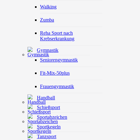
Walking
Zumba
Reha Sport nach
Krebserkrankung
Gymnastik
Seniorengymnastik
Fit-Mix-50plus
Frauengymnastik
Handball
Schießsport
Sportabzeichen
Sportkegeln
Tanzsport