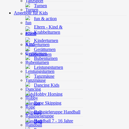
Turnen
Angebote für Kids
fun & action
Eltern - Kind &
Krabbelturnen
Kinderturnen
Gerätturnen
Bubenturnen
Leistungsturnen
Tanzmäuse
Dancing Kids
Hobby Horsing
Rope Skipping
Ballspielgruppe Handball
Handball 7 - 16 Jahre